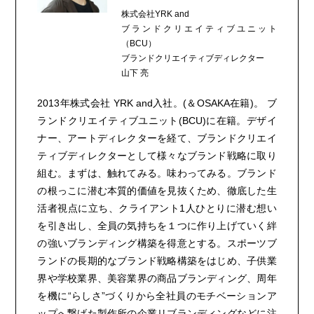
株式会社YRK and
ブランドクリエイティブユニット
（BCU）
ブランドクリエイティブディレクター
山下 亮
2013年株式会社 YRK and入社。(＆OSAKA在籍)。 ブ
ランドクリエイティブユニット(BCU)に在籍。デザイ
ナー、アートディレクターを経て、ブランドクリエイ
ティブディレクターとして様々なブランド戦略に取り
組む。まずは、触れてみる。味わってみる。ブランド
の根っこに潜む本質的価値を見抜くため、徹底した生
活者視点に立ち、クライアント1人ひとりに潜む想い
を引き出し、全員の気持ちを１つに作り上げていく絆
の強いブランディング構築を得意とする。スポーツブ
ランドの長期的なブランド戦略構築をはじめ、子供業
界や学校業界、美容業界の商品ブランディング、周年
を機に“らしさ”づくりから全社員のモチベーションア
ップへ繋げた製作所の企業リブランディングなどに注