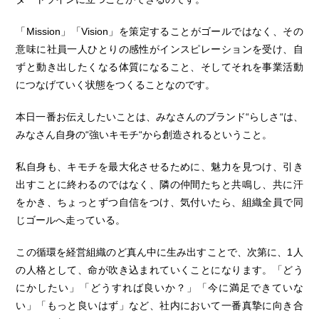
「Mission」「Vision」を策定することがゴールではなく、その
意味に社員一人ひとりの感性がインスピレーションを受け、自
ずと動き出したくなる体質になること、そしてそれを事業活動
につなげていく状態をつくることなのです。
本日一番お伝えしたいことは、みなさんのブランド“らしさ“は、
みなさん自身の“強いキモチ“から創造されるということ。
私自身も、キモチを最大化させるために、魅力を見つけ、引き
出すことに終わるのではなく、隣の仲間たちと共鳴し、共に汗
をかき、ちょっとずつ自信をつけ、気付いたら、組織全員で同
じゴールへ走っている。
この循環を経営組織のど真ん中に生み出すことで、次第に、1人
の人格として、命が吹き込まれていくことになります。「どう
にかしたい」「どうすれば良いか？」「今に満足できていな
い」「もっと良いはず」など、社内において一番真摯に向き合