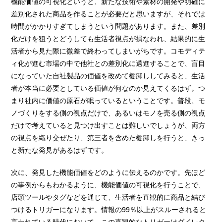
機能価値の可視化というと、新たな技術や素材の開発や明確に
差別化された商品を作ることが必要だと思いますが、それでは
時間がかかりすぎてしまうという問題があります。また、差別
化だけを狙うとどうしても生活者視点が損なわれ、結果的に生
活者から見た際に微差で終わってしまいがちです。コモディテ
ィ化が進む市場の中で他社との差別化に邁進することで、盲目
になっていた自社製品の価値を改めて棚卸ししてみると、生活
者が本当に必要としている価値が何なのか見えてくるはず。つ
まり社内に価値の原石が眠っているということです。普段、モ
ノづくりをする側の視点だけで、あるいはモノを売る側の視点
だけで考えていると見つけ出すことは難しいでしょうが、両方
の視点を織り交ぜたり、第三者を含めた棚卸しを行うと、きっ
と新たな発見があるはずです。
次に、発見した機能価値をどのように伝えるのかです。先ほど
の事例からもわかるように、機能価値の可視化を行うことで、
店頭ツールやタグなどを通じて、生活者を直観的に商品と結び
つけるトリガーになります。情報の99％以上がスルーされると
言われている時代において、この直観的なトリガーはダイレク