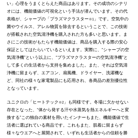
い」心理をうまくとらえた商品はあります。その成功のシナリ
オには、機能価値の可視化という手法が潜んでいます。その代
表格が、シャープの「プラズマクラスター
」です。空気中の
※1
菌やウイルス、アレル物質を除去するということで、この技術
が搭載された空気清浄機を購入された方も多いと思います。ま
さにこの技術がもたらす機能価値は、商品を購入する際の安心
保証としてはたらいているといえます。実際に、“シャープの空
気清浄機”という以上に、“プラズマクラスターの空気清浄機”と
して多くの生活者から支持を集めました。また、それは空気清
浄機に留まらず、エアコン、扇風機、ドライヤー、洗濯機な
ど、同社の様々な家電製品にも応用され、各商品の差別優位性
となっています。
ユニクロの「ヒートテック
」も同様です。冬場に欠かせない
※2
存在となった、“体から発する汗や水蒸気を熱エネルギーへと変
換する”この独自の素材を用いたインナーもまた、機能価値で生
活者に選ばれている商品です。これもまた、肌着に留まらず
様々なウエアへと展開されて、いずれも生活者からの信頼を勝