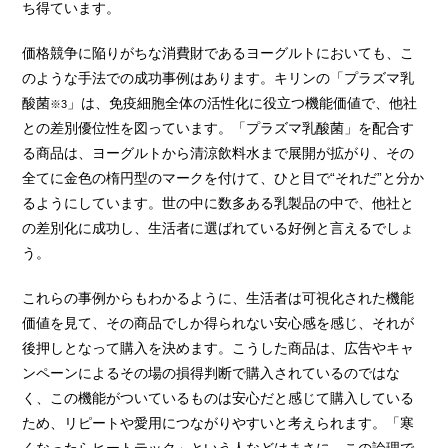
ち得ています。
価格競争に陥りがちな消費財であるヨーグルトにおいても、こ
のような手法での成功事例はあります。キリンの「プラズマ乳
酸菌
」は、免疫細胞全体の活性化に役立つ機能価値で、他社
※3
との差別優位性を図っています。「プラズマ乳酸菌」を配合す
る商品は、ヨーグルトから清涼飲料水まで展開が拡がり、その
全てに金色の楕円型のマークを付けて、ひと目で“それだ”と分か
るようにしています。世の中に数多ある乳製品の中で、他社と
の差別化に成功し、生活者に選ばれている好例と言えるでしょ
う。
これらの事例からもわかるように、生活者は可視化された機能
価値を見て、その商品でしか得られない安心感を感じ、それが
後押しとなって購入を決めます。こうした商品は、広告やキャ
ンペーンによるその場の損得判断で購入されているのではな
く、この機能がついているものは安心だと感じて購入している
ため、リピートや愛用につながりやすいと考えられます。「寒