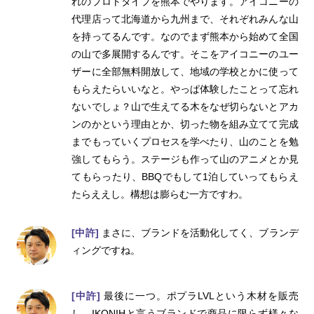
れのプロトタイプを熊本でやります。アイコニーの
代理店って北海道から九州まで、それぞれみんな山
を持ってるんです。なのでまず熊本から始めて全国
の山で多展開するんです。そこをアイコニーのユー
ザーに全部無料開放して、地域の学校とかに使って
もらえたらいいなと。やっぱ体験したことって忘れ
ないでしょ？山で生えてる木をなぜ切らないとアカ
ンのかという理由とか、切った物を組み立てて完成
までもっていくプロセスを学べたり、山のことを勉
強してもらう。ステージも作って山のアニメとか見
てもらったり、BBQでもして1泊していってもらえ
たらええし。構想は膨らむ一方ですわ。
[中許]
まさに、ブランドを活動化してく、ブランデ
ィングですね。
[中許]
最後に一つ。ポプラLVLという木材を販売
し、IKONIHと言うブランドで商品に限らず様々な