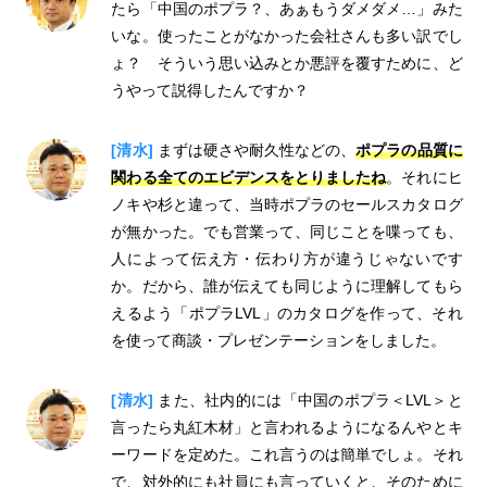
たら「中国のポプラ？、あぁもうダメダメ…」みた
いな。使ったことがなかった会社さんも多い訳でし
ょ？ そういう思い込みとか悪評を覆すために、ど
うやって説得したんですか？
[清水]
まずは硬さや耐久性などの、
ポプラの品質に
関わる全てのエビデンスをとりましたね
。それにヒ
ノキや杉と違って、当時ポプラのセールスカタログ
が無かった。でも営業って、同じことを喋っても、
人によって伝え方・伝わり方が違うじゃないです
か。だから、誰が伝えても同じように理解してもら
えるよう「ポプラLVL」のカタログを作って、それ
を使って商談・プレゼンテーションをしました。
[清水]
また、社内的には「中国のポプラ＜LVL＞と
言ったら丸紅木材」と言われるようになるんやとキ
ーワードを定めた。これ言うのは簡単でしょ。それ
で、対外的にも社員にも言っていくと、そのために