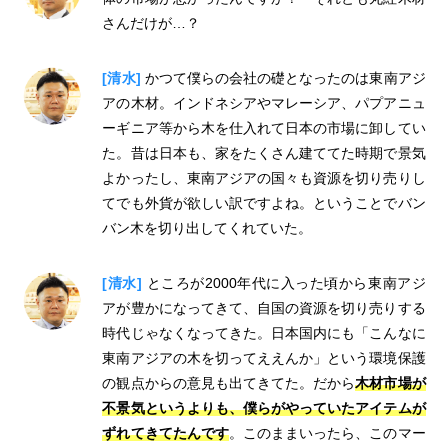
さんだけが…？
[清水]
かつて僕らの会社の礎となったのは東南アジ
アの木材。インドネシアやマレーシア、パプアニュ
ーギニア等から木を仕入れて日本の市場に卸してい
た。昔は日本も、家をたくさん建ててた時期で景気
よかったし、東南アジアの国々も資源を切り売りし
てでも外貨が欲しい訳ですよね。ということでバン
バン木を切り出してくれていた。
[清水]
ところが2000年代に入った頃から東南アジ
アが豊かになってきて、自国の資源を切り売りする
時代じゃなくなってきた。日本国内にも「こんなに
東南アジアの木を切ってええんか」という環境保護
の観点からの意見も出てきてた。だから
木材市場が
不景気というよりも、僕らがやっていたアイテムが
ずれてきてたんです
。このままいったら、このマー