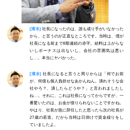
[清水]
社長になったのは、誰も成り手がいなかった
から、と言うのが正直なところです。当時は、僕が
社長になる前まで8期連続の赤字。給料は上がらな
いしボーナスは出ないし、会社の雰囲気は悪い
し…。本当にヤバかった。
[清水]
社長になると言うと周りからは「何でお前
が、何億も個人負担せなあかんねん。潰れそうな会
社やろ？、潰したらどうや？」と言われましたし
ね…。それに、これは社長になってからですが、一
番驚いたのは、お金が借りられないことですかね。
やはり、社長が急に辞任したと思ったら次の社長が
27歳の若造。だから当時は日掛けで資金繰りをし
ていましたよ。