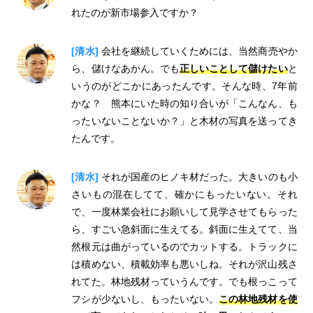
れたのが新市場参入ですか？
[清水]
会社を継続していくためには、当然商売やか
ら、儲けなあかん。でも
正しいことして儲けたい
と
いうのがどこかにあったんです。そんな時、7年前
かな？ 熊本にいた時の知り合いが「こんなん、も
ったいないことないか？」と木材の写真を送ってき
たんです。
[清水]
それが国産のヒノキ材だった。大きいのも小
さいもの混在してて、確かにもったいない。それ
で、一度林業会社にお願いして見学させてもらった
ら、すごい急斜面に生えてる。斜面に生えてて、当
然根元は曲がっているのでカットする。トラックに
は積めない、積載効率も悪いしね。それが沢山残さ
れてた。林地残材っていうんです。でも根っこって
フシが少ないし、もったいない。
この林地残材を使