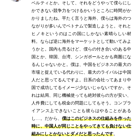
ベルティとか。そして、それをどうやって僕らにし
かできない競争力をつけるかいうところに時間がか
かりましたね。平たく言うと海外、僕らは海外のつ
ながりが多いんでベトナムで製造しようと。それと
ヒノキというのはこの国にしかない素晴らしい材
料。ならば逆に海外をマーケットとして動いてみよ
うかと。国内も売るけど、僕らの付き合いのある中
国とか、韓国、台湾、シンガポールとかも商圏にな
るんじゃないかと。僕は、中国をビジネスの最大の
市場と捉えている代わりに、最大のライバルは中国
人だと思ってるんですよ。日系の会社ってあまり中
国で成功してるイメージ少ないじゃないですか。そ
れは結局、同じ機械使っても絶対彼らの方が安い、
人件費にしても税金の問題にしてもそう。コンプラ
イアンス上できないことも彼らはやることがある
し…。だから、
僕はこのビジネスの仕組みを作った
時に、中国人が同じことをやってきても負けない仕
組みにしとかないとダメだと思ったんです
。