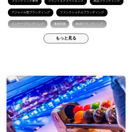
ブランディング事例
ブランドエクスペリエンス
商品ブランディング
アジャイル型ブランディング
ファンクショナルブランディング
インナーブランディング
業績回復
BtoBブランディング
経営マネジメント
プロダクトアウト
オウンドメディア
もっと見る
イノベーション
ビジブルブランディング
サステナブルブランディング
イングリーディエントブランディング
BPO
世代交代
ビジネスチャンス
テレワーク/リモートワーク
事業継承
事業変革
ESG
プロジェクト運用
PMO
マネジメント
組織変革
顧客エンゲージメント
SDGs
ステカタ.navi
脱クッキー
WEBマーケティング
ラグジュアリーブランド
バタラク
プレミアムブランド
c-so
キャンペーン
デジタルマーケティング
ストーリーテリング