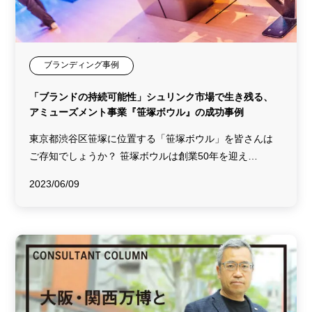
PR
カスタマーサクセス
ゲームチェンジャー
ニューノーマル
ソーシャルプロダクツ
User Centered Innovation
ブランディング事例
バックキャスティング思考
オンラインコミュニケーション
「ブランドの持続可能性」シュリンク市場で生き残る、
リベンジ消費
ラポール形成
新規事業開発
アミューズメント事業『笹塚ボウル』の成功事例
インサイドセールス
ビジネスモデル
ファイナンス思考
東京都渋谷区笹塚に位置する「笹塚ボウル」を皆さんは
ユーザー生成コンテンツ
マーケティング
人材育成
SNS
ご存知でしょうか？ 笹塚ボウルは創業50年を迎え…
オンライン展示会
サーキュラー・エコノミー
CX
2023/06/09
ソーシャルシフト
D2C
リチャネル
営業戦略
プロモーション
SKU最適化
マーケットイン
DX