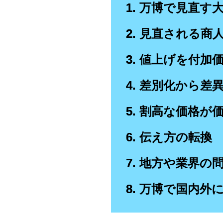
万博で見直す
見直される商
値上げを付加
差別化から差
割高な価格が
伝え方の転換
地方や業界の
万博で国内外