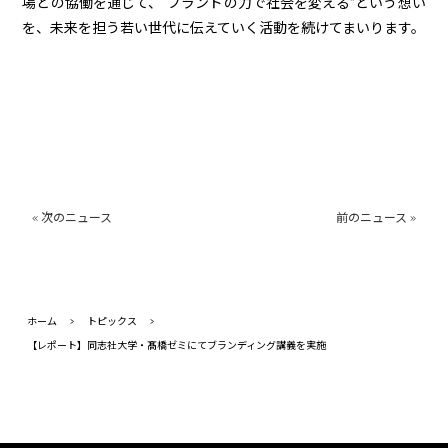
場との協働を通じて、“ブランドの力で社会を変える”という想い
を、未来を担う若い世代に伝えていく活動を続けてまいります。
« 次のニュース
前のニュース »
ホーム
>
トピックス
>
【レポート】同志社大学・髙橋ゼミにてブランディング講義を実施