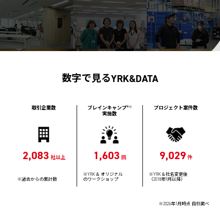
数字で見る
YRK&DATA
取引企業数
ブレインキャンプ
®※
プロジェクト案件数
実施数
2,083
1,603
9,029
社以上
回
件
※YRK＆ オリジナル
※YRK＆社名変更後
※過去からの累計数
のワークショップ
（2018年9月以降）
※2026年1月時点 自社調べ