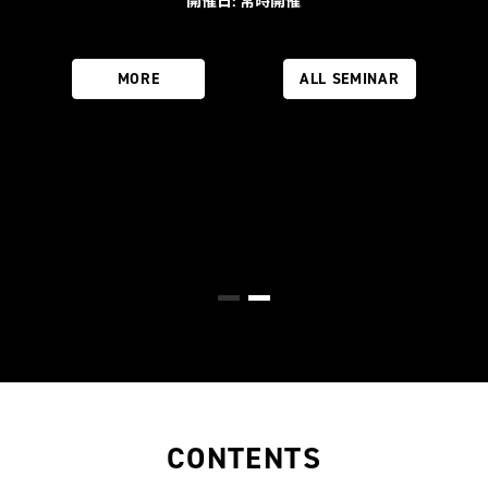
開催日: 2026/09/10
開催場所: YRK＆TOKYO
AIの一般化により従来の知名度や広告効果が通用しなくなる中、企業は
どう変革すべきか？既存ブランドの競争力低下に悩む経営者やマーケテ
ィング責任者へ。AIネイティブ時代に「人」と「AI」の双方から選ばれ
る最新リブランディング戦略を、YRK&独自のコンサルティングメソッド
で分かりやすく解説するセミナーです。
MORE
ALL SEMINAR
CONTENTS