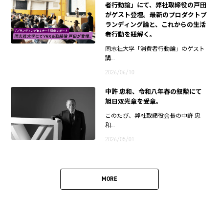
者行動論」にて、弊社取締役の戸田
がゲスト登壇。最新のプロダクトブ
ランディング論と、これからの生活
者行動を紐解く。
同志社大学「消費者行動論」のゲスト
講…
2026/06/10
中許 忠和、令和八年春の叙勲にて
旭日双光章を受章。
このたび、弊社取締役会長の中許 忠
和…
2026/05/01
MORE