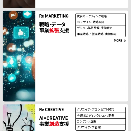
Re MARKETING
統合マーケティング戦略
CXデザイン・戦略設計
戦略・データ
デジタル基盤整備・実働伴走
事業
拡張
支援
事業戦略 / 営業戦略・実働伴走
MORE
Re CREATIVE
クリエイティブコンセプト開発
全領域のディレクション /開発
AI×CREATIVE
コンテンツ企画
事業
創造
支援
クリエイティブ管理