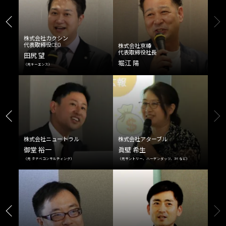
クシン
EO
株式会社京樽
同志社大学
代表取締役社長
商学部 教授
堀江 陽
髙橋 広行
ュートラル
株式会社アターブル
ミズノ株式会社
眞壁 希生
中島 雅利
ルティング）
（元サントリー、ハーゲンダッツ、3M など）