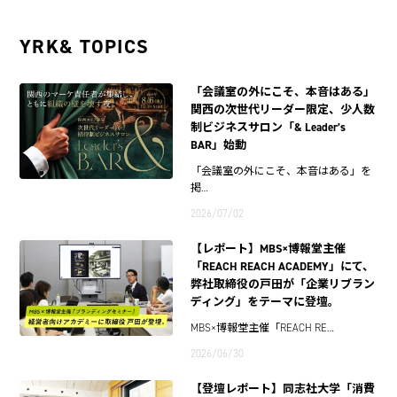
YRK& TOPICS
「会議室の外にこそ、本音はある」
関西の次世代リーダー限定、少人数
制ビジネスサロン「& Leader’s
BAR」始動
「会議室の外にこそ、本音はある」を
掲…
2026/07/02
【レポート】MBS×博報堂主催
「REACH REACH ACADEMY」にて、
弊社取締役の戸田が「企業リブラン
ディング」をテーマに登壇。
MBS×博報堂主催「REACH RE…
2026/06/30
【登壇レポート】同志社大学「消費