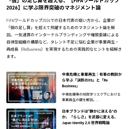
「個」の足し算を超える、【FIFAワールドカップ
2026】に学ぶ限界突破のマネジメント論
FIFAワールドカップ2026での日本代表の戦い方から、企業が
「個の足し算」を超えて飛躍するためのマネジメント論を解
説。一気通貫のインターナルブランディングや権限委譲による
自律型組織の構築など、タレント不足に悩む企業が事業再生・
再成長（ReBusiness）を実現するための実践的なヒントを紐解き
ます。
中東危機と事業再生｜有事の教訓か
ら学ぶ「決断のOS」と「Re
Business」
中東危機等の地政学リスク下における
事業再生の鍵を解説。…
日本ブランドは“静かに消える”の
か。「らしさ」を武器に変える、
Japan Identity 2.0 世界戦略論