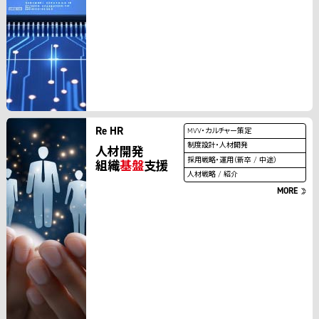
Re HR
MVV・カルチャー策定
制度設計・人材開発
人材開発
採用戦略・運用（新卒 / 中途）
組織
基盤
支援
人材戦略 / 紹介
MORE