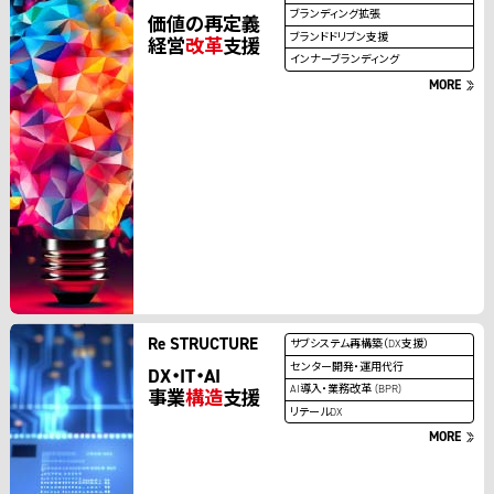
ブランディング拡張
価値の再定義
ブランドドリブン支援
経営
改革
支援
インナーブランディング
MORE
Re STRUCTURE
サブシステム再構築（DX支援）
センター開発・運用代行
DX・IT・AI
AI導入・業務改革 (BPR)
事業
構造
支援
リテールDX
MORE