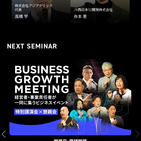
ジアクリック
株式会社ワイズマート
JR西日本SC開発株式会社
代表取締役社長
舟本 恵
吉野 秀行
NEXT SEMINAR