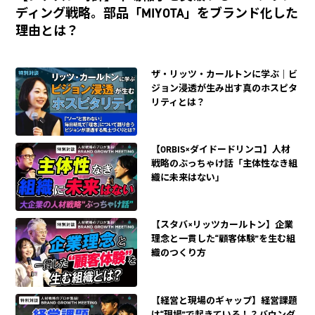
ディング戦略。部品「MIYOTA」をブランド化した
理由とは？
ザ・リッツ・カールトンに学ぶ｜ビ
ジョン浸透が生み出す真のホスピタ
リティとは？
【ORBIS×ダイドードリンコ】人材
戦略のぶっちゃけ話「主体性なき組
織に未来はない」
【スタバ×リッツカールトン】企業
理念と一貫した“顧客体験”を生む組
織のつくり方
【経営と現場のギャップ】経営課題
は“現場”で起きている！？バウンダ