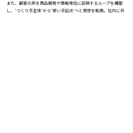
また、顧客の声を商品開発や情報発信に反映するループを構築
し、“つくり手主体”から“使い手起点”へと発想を転換。社内に共
創マインドが芽吹き、ブランド運用の自走化が進みました。
ブランドコミュニケーション施策
一貫性ある世界観の体験化
ショップデザイン
上質でありながら親しみやすい“にっぽんの佇まい”を空間
と導線で表現
商品・パッケージ
素材・製法・サイズ・持ち運びまで“細部の配慮”を徹底
シーズンイメージ
四季のテーマを核に、贈答・自家需要の双方で選ばれる
物語設計
ターゲット設計