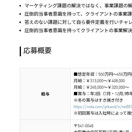
マーケティング課題の解決ではなく、事業課題の
圧倒的当事者意識を持って、クライアントの事業
答えのない課題に対して自ら要件定義を行いチャ
圧倒的当事者意識を持ってクライアントの事業解
応募概要
■想定年収：500万円～650
月給：￥313,000～￥408,000
月給：￥245,000～￥320,000
給与
■賞与：年2回（7月・12月/
※冬の賞与はすき焼き付き
https://note.com/yrkand/n/ne8
※初回賞与は入社時によって按
〒541-0048