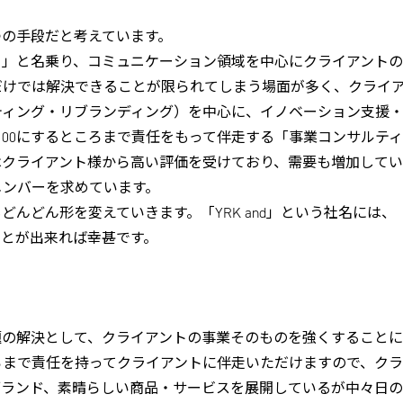
つの手段だと考えています。
ー」と名乗り、コミュニケーション領域を中心にクライアントの
だけでは解決できることが限られてしまう場面が多く、クライ
ティング・リブランディング）を中心に、イノベーション支援・
て100にするところまで責任をもって伴走する「事業コンサル
はクライアント様から高い評価を受けており、需要も増加してい
メンバーを求めています。
んどん形を変えていきます。「YRK and」という社名には、
ことが出来れば幸甚です。
題の解決として、クライアントの事業そのものを強くすること
ところまで責任を持ってクライアントに伴走いただけますので、
ブランド、素晴らしい商品・サービスを展開しているが中々日の