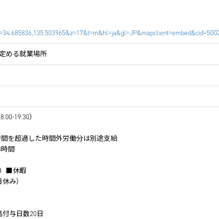
l=34.685836,135.503965&z=17&t=m&hl=ja&gl=JP&mapclient=embed&cid=50
定める就業場所
0-19:30）
時間を超過した時間外労働分は別途支給
3時間
）■休暇
日休み）
高付与日数20日