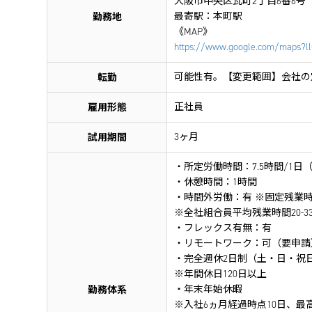
大阪市中央区瓦町2丁目6番6号
勤務地
最寄駅：本町駅
《MAP》
https://www.google.com/maps?l
転勤
可能性有。【変更範囲】会社の
雇用形態
正社員
試用期間
3ヶ月
・所定労働時間：7.5時間/1日（8:0
・休憩時間：1時間
・時間外労働：有 ※固定残業
※全社組合員平均残業時間20-3
・フレックス有無：有
・リモートワーク：可（要申請
・完全週休2日制（土・日・祝
※年間休日120日以上
勤務体系
・年末年始休暇
※入社6ヵ月経過時点10日、最