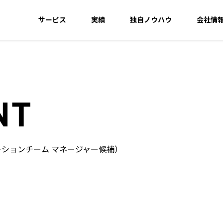
サービス
実績
独自ノウハウ
会社情
NT
ションチーム マネージャー候補）