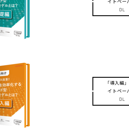
イトペー
DL
「導入編
イトペー
DL