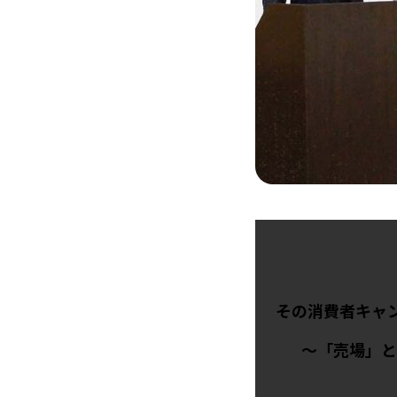
その消費者キャ
～「売場」と