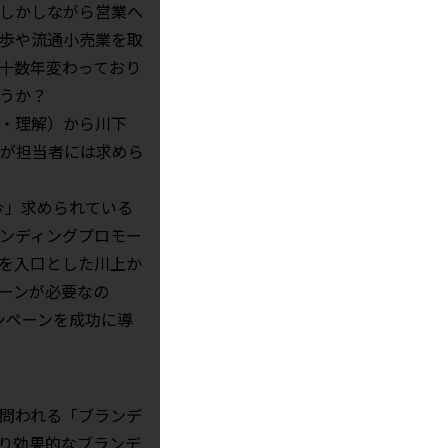
しかしながら営業へ
歩や流通小売業を取
十数年変わっており
うか？
・理解）から川下
が担当者には求めら
今」求められている
ンディングプロモー
を入口とした川上か
ーンが必要なの
ンペーンを成功に導
問われる「ブランデ
り効果的なブランデ