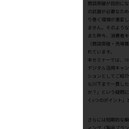
商談突破が目的にな
の武器が必要なため
り巻く環境が激変し
ません。そのような
また昨今、消費者キ
（商談突破・売場獲
れています。
本セミナーでは、1
デジタル活用キャン
ションとしてご紹介
ら川下まで一貫した
か？」という疑問に
く6つのポイント」
さらには短期的な瞬
ィング（製品ブラン