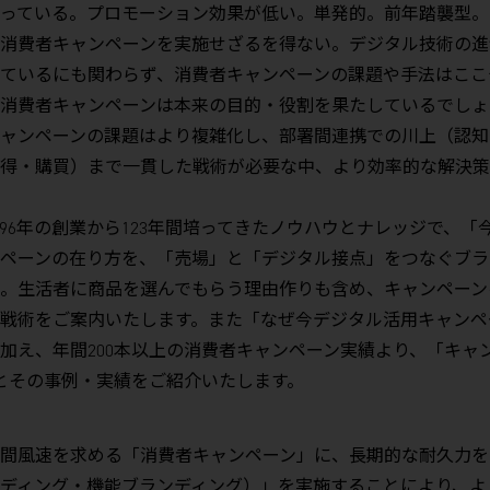
っている。プロモーション効果が低い。単発的。前年踏襲型。
消費者キャンペーンを実施せざるを得ない。デジタル技術の進
ているにも関わらず、消費者キャンペーンの課題や手法はここ
消費者キャンペーンは本来の目的・役割を果たしているでしょ
ャンペーンの課題はより複雑化し、部署間連携での川上（認知
得・購買）まで一貫した戦術が必要な中、より効率的な解決策
896年の創業から123年間培ってきたノウハウとナレッジで、「
ペーンの在り方を、「売場」と「デジタル接点」をつなぐブラ
。生活者に商品を選んでもらう理由作りも含め、キャンペーン
戦術をご案内いたします。また「なぜ今デジタル活用キャンペ
加え、年間200本以上の消費者キャンペーン実績より、「キャ
とその事例・実績をご紹介いたします。
間風速を求める「消費者キャンペーン」に、長期的な耐久力を
ディング・機能ブランディング）」を実施することにより、よ