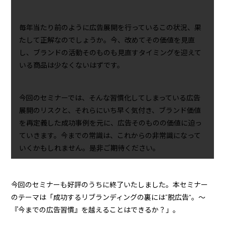
毎年当たり前のように広告展開を行っているこの状況、果
たして正解なのでしょうか。今、改めてその価値を見直
し、ブランドの活動そのものも見直すタイミングを迎えて
いる商品は少なくないはずです。
今回のセミナーでは、そんな習慣化してしまっている広告
展開のリスクと、それらにいち早く気付き、ブランド価値
を再定義した成功事例を元に、広告そのものの価値に迫っ
ていきます。今までの常識は、これからの非常識になって
いくかもしれません。是非ご期待ください。
今回のセミナーも好評のうちに終了いたしました。本セミナー
のテーマは「成功するリブランディングの裏には“脱広告”。～
『今までの広告習慣』を越えることはできるか？」。