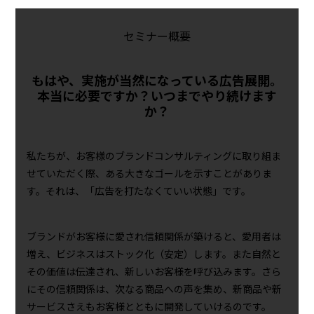
セミナー概要
もはや、実施が当然になっている広告展開。
本当に必要ですか？いつまでやり続けます
か？
私たちが、お客様のブランドコンサルティングに取り組ま
せていただく際、ある大きなゴールを示すことがありま
す。それは、「広告を打たなくていい状態」です。
ブランドがお客様に愛され信頼関係が築けると、愛用者は
増え、ビジネスはストック化（安定）します。また自然と
その価値は伝達され、新しいお客様を呼び込みます。さら
にその信頼関係は、次なる商品への声を集め、新商品や新
サービスさえもお客様とともに開発していけるのです。