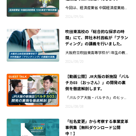
今回は、経済産業省 中国経済産業局…
2024/09/04
吹田東高校の「総合的な探求の時
間」にて、弊社木村昌紘が「ブラン
ディング」の講義を行いました。
大阪府立吹田東高等学校が1年生の教…
2024/08/20
【動画公開】JR大阪の新施設「バル
チカ03 （おっさん）」の開発の裏
側を徹底解剖します。
「JRルクア大阪・バルチカ」のヒッ…
2024/08/08
「社名変更」から考察する事業変革
事例集【無料ダウンロード公開
中！】