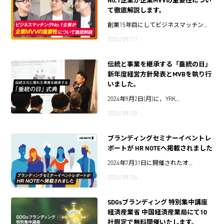
No.1企業が企業MVVの重要性につい
て徹底解説します。
創業15年目にしてビジネスマッチン…
2024/09/17
伝統と事業を継承する「垂統の日」
新年度経営方針発表とMVBを執り行
いました。
2024年9月2日(月)に、YRK…
2024/09/09
ブランディングセミナーイベントレ
ポートが HR NOTEへ掲載されました
2024年7月31日に開催されたオ…
2024/09/06
SDGsブランディング 特別集中講座
経済産業省 中国経済産業局にて10
社限定で無料開催いたします。